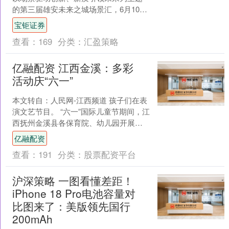
的第三届雄安未来之城场景汇，6月10日
至7月10日在雄安新区集中举办系列大赛
宝钜证券
决赛，同步举办....
查看：
169
分类：
汇盈策略
亿融配资 江西金溪：多彩
活动庆“六一”
本文转自：人民网-江西频道 孩子们在表
演文艺节目。 “六一”国际儿童节期间，江
西抚州金溪县各保育院、幼儿园开展丰
富多彩的活动，让孩子们在欢声笑语中
亿融配资
庆祝节日。（邓....
查看：
191
分类：
股票配资平台
沪深策略 一图看懂差距！
iPhone 18 Pro电池容量对
比图来了：美版领先国行
200mAh