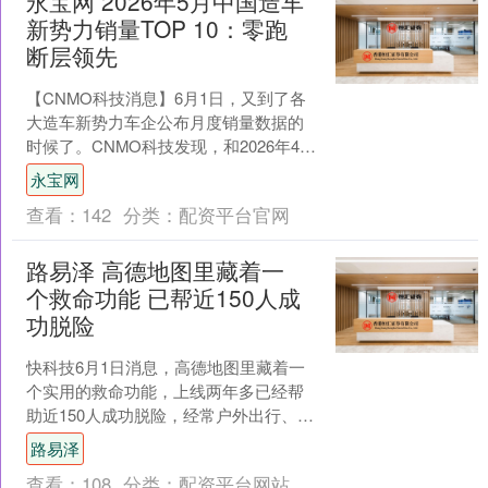
永宝网 2026年5月中国造车
新势力销量TOP 10：零跑
断层领先
【CNMO科技消息】6月1日，又到了各
大造车新势力车企公布月度销量数据的
时候了。CNMO科技发现，和2026年4月
相比，本月多家新势力的销量均出现了
永宝网
明显上涨，市....
查看：
142
分类：
配资平台官网
路易泽 高德地图里藏着一
个救命功能 已帮近150人成
功脱险
快科技6月1日消息，高德地图里藏着一
个实用的救命功能，上线两年多已经帮
助近150人成功脱险，经常户外出行、跑
山路的朋友一定要提前了解。 不久前山
路易泽
西太原就发生过真....
查看：
108
分类：
配资平台网站