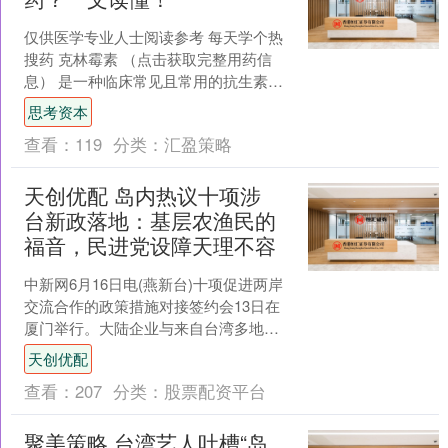
仅供医学专业人士阅读参考 每天学个热
搜药 克林霉素 （点击获取完整用药信
息） 是一种临床常见且常用的抗生素，
可通过与细菌核糖体50S亚基结合从而抑
思考资本
制细菌蛋白质的....
查看：
119
分类：
汇盈策略
天创优配 岛内热议十项涉
台新政落地：基层农渔民的
福音，民进党设障天理不容
中新网6月16日电(燕新台)十项促进两岸
交流合作的政策措施对接签约会13日在
厦门举行。大陆企业与来自台湾多地的
企业和商协会进行签约，采购台湾台
天创优配
东、云林、南投等县....
查看：
207
分类：
股票配资平台
聚美策略 台湾艺人吐槽“岛