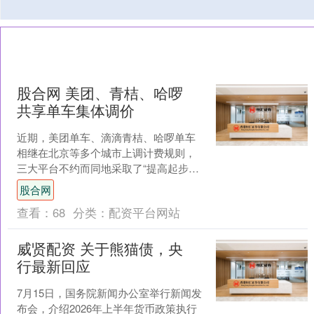
股合网 美团、青桔、哈啰
共享单车集体调价
近期，美团单车、滴滴青桔、哈啰单车
相继在北京等多个城市上调计费规则，
三大平台不约而同地采取了“提高起步定
价、拉长基础骑行时长”的组合策略：起
股合网
步价从此前的1.5元....
查看：
68
分类：
配资平台网站
威贤配资 关于熊猫债，央
行最新回应
7月15日，国务院新闻办公室举行新闻发
布会，介绍2026年上半年货币政策执行