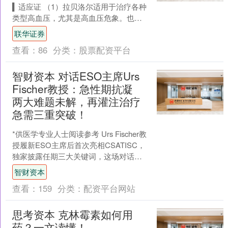
▍适应证 （1）拉贝洛尔适用于治疗各种
类型高血压，尤其是高血压危象。也适
用于伴有的高血压及伴有心绞痛或心衰
联华证券
史的高血压。 （....
查看：
86
分类：
股票配资平台
智财资本 对话ESO主席Urs
Fischer教授：急性期抗凝
两大难题未解，再灌注治疗
急需三重突破！
*供医学专业人士阅读参考 Urs Fischer教
授履新ESO主席后首次亮相CSATISC，
独家披露任期三大关键词，这场对话为
何值得关注？ z 撰文：医学界会议....
智财资本
查看：
159
分类：
配资平台网站
思考资本 克林霉素如何用
药？一文读懂！