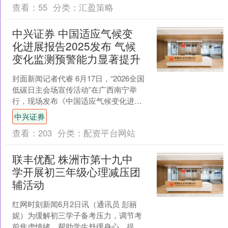
查看：
55
分类：
汇盈策略
中兴证券 中国适应气候变
化进展报告2025发布 气候
变化监测预警能力显著提升
封面新闻记者代睿 6月17日，“2026全国
低碳日主会场宣传活动”在广西南宁举
行，现场发布《中国适应气候变化进展
报告2025》。报告显示，截至目前，中
中兴证券
国已基本形....
查看：
203
分类：
配资平台网站
联丰优配 株洲市第十九中
学开展初三年级心理减压团
辅活动
红网时刻新闻6月2日讯（通讯员 彭丽
妮）为缓解初三学子备考压力，调节考
前焦虑情绪，帮助学生舒缓身心、提振