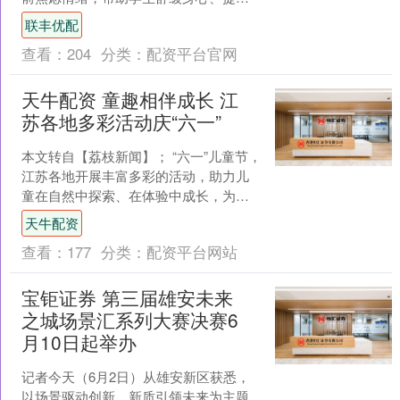
士气，以乐观坚韧的心态迎战中考。5月
联丰优配
28日，株洲市第十九....
查看：
204
分类：
配资平台官网
天牛配资 童趣相伴成长 江
苏各地多彩活动庆“六一”
本文转自【荔枝新闻】； “六一”儿童节，
江苏各地开展丰富多彩的活动，助力儿
童在自然中探索、在体验中成长，为他
们送上有爱心的“六一”礼包。 6月1日上
天牛配资
午，南京市鼓....
查看：
177
分类：
配资平台网站
宝钜证券 第三届雄安未来
之城场景汇系列大赛决赛6
月10日起举办
记者今天（6月2日）从雄安新区获悉，
以场景驱动创新、新质引领未来为主题