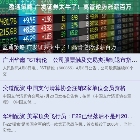
盈通策略 广发证券太牛了！高管逆势涨薪百万
广州华鑫 *ST精伦：公司股票触及交易类强制退市指标 股票停牌
人民财讯4月3日电，*ST精伦（600355）4月3日公告，公司股票连续20个
交....
奕道配资 中国支付清算协会注销2家单位会员资格
中国支付清算协会网站7月23日发布公告称，按照《中国支付清算协会章
程》《中国支付....
华利配资 美军顶尖飞行员：F22已经落后不是歼20的对手，只有F35能对抗歼20_谢夫_第五代战斗机_数据链
F-22“猛禽”是美国空军的第一款第五代战斗机，首次服役于2005年。当时，
它凭....