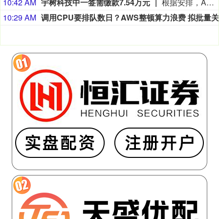
10:42 AM
宇树科技中一签需缴款7.54万元
根据安排，A股人形机器人第一股宇树科技8月10日将开启网上、网下申购。该公司股票的发行价格为150.80元/股，网上申购代码为“787836”，中一签（500股）需缴款7.54万元。 市场人士表示，若宇树科技上市首日涨幅超过100%，投资者中一签的盈利将超过7.5万元；若上市首日涨幅超过200%，投资者中一签的盈利将高达15万元。 有券商指出，中长期来看，宇树登陆A股有望牵引更多长期资金系统性配置人形机器人赛道。（券商中国）
10:29 AM