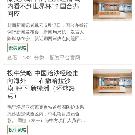
内看不到世界杯”？国台办
回应
封面新闻记者戴云 6月17日，国台办举行
例行新闻发布会，新闻局局长、发言人
陈斌华在会上就近期两岸热点问题回答
记者提问。 国台办新闻局局长、发言人
聚美策略
陈斌华。封面新闻....
查看：
182
分类：
配资平台官网
投牛策略 中国治沙经验走
向海外——在撒哈拉沙
漠“种下”新绿洲（环球热
点）
毛里塔尼亚努瓦克肖特首都圈防护体系
流沙固定试验区内，中毛项目成员合
影。 周娜（左一）与中方项目人员在园
区中考察植物生长情况。 毛里塔尼亚员
投牛策略
工在项目园区安装智能灌....