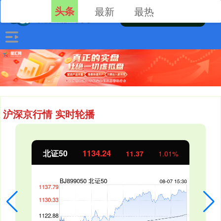
头条
最新
最热
沪深京行情 实时轮播
北证50
1134.24
11.37
1.01%