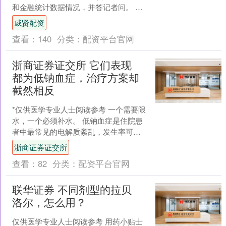
和金融统计数据情况，并答记者问。 会
上，央行有关负责人介绍，熊猫债券是
威贤配资
外国政府、国际....
查看：
140
分类：
配资平台官网
浙商证券证交所 它们表现
都为低钠血症，治疗方案却
截然相反
*仅供医学专业人士阅读参考 一个需要限
水，一个必须补水。 低钠血症是住院患
者中最常见的电解质紊乱，发生率可高
达35%。然而，在内分泌科、ICU、神经
浙商证券证交所
科乃至急诊科....
查看：
82
分类：
配资平台官网
联华证券 不同剂型的拉贝
洛尔，怎么用？
仅供医学专业人士阅读参考 用药小贴士