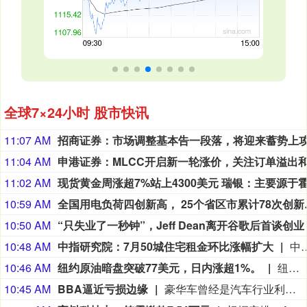
全球7×24小时 股市快讯
11:07 AM
11:04 AM
11:02 AM
10:59 AM
全国用电负荷
10:50 AM
“只失业了一秒钟”，Jeff Dean离开谷歌后首谈创业
10:48 AM
中指研究院：7月50城住宅租金环比涨幅扩大
中指研究院发文称，7月，高校毕业季租赁需求集中释放，全国住房租赁市场进入传统旺季，50城住宅平均租金延续上涨态势，环比涨幅进一步扩大。一线
10:46 AM
纽约原油暗盘突破77美元，日内涨超1%。
纽约原油暗盘突破77美元，日内涨超1%。
10:45 AM
BBA逼近亏损边缘
豪华车曾经是汽车行业利润最丰厚的生意之一。奔驰、宝马和奥迪这三家一线豪华品牌享有丰厚的品牌声誉，在全球市场可以同时获得规模和溢价，卖出一辆车能够带来的利润远高于普通汽车品牌。最新一轮半年报显示，这三家企业的主营汽车业务也濒临亏损边缘。今年上半年，奔驰、宝马、奥迪全球汽车销量和营收规模同步下滑，三家营收创下2022年来新低，汽车销量也创下2023年来新低。利润方面，奔驰、宝马更是达到2021年来低点，奥迪也处于过去六年的低谷。中国市场表现乏力成了三家公司业绩同步下滑的关键原因。在三家公司中，奔驰上半年营收规模最高，达到636.6亿欧元，但较去年同期下降4.1%，连续三年下滑。奔驰同期息税前利润（EBIT）为34.5亿欧元，去年同期是35.6亿欧元，这一表现较2023年巅峰时期跌去67.1%。（界面）