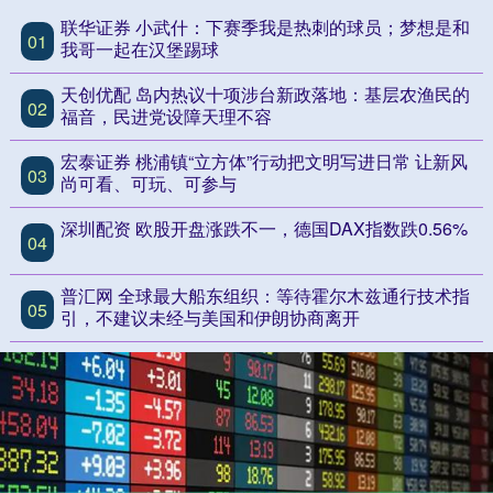
联华证券 小武什：下赛季我是热刺的球员；梦想是和
01
我哥一起在汉堡踢球
天创优配 岛内热议十项涉台新政落地：基层农渔民的
02
福音，民进党设障天理不容
宏泰证券 桃浦镇“立方体”行动把文明写进日常 让新风
03
尚可看、可玩、可参与
深圳配资 欧股开盘涨跌不一，德国DAX指数跌0.56%
04
普汇网 全球最大船东组织：等待霍尔木兹通行技术指
05
引，不建议未经与美国和伊朗协商离开